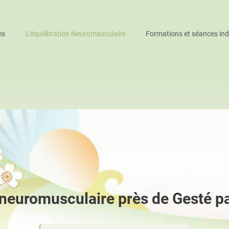
es
L’équilibration Neuromsuculaire
Formations et séances indi
n neuromusculaire près de Gesté p